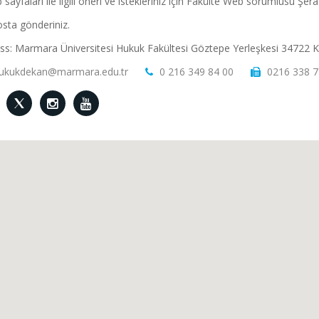
sayfaları ile ilgili öneri ve istekleriniz için Fakülte Web sorumlusu Şe
sta gönderiniz.
ss: Marmara Üniversitesi Hukuk Fakültesi Göztepe Yerleşkesi 34722
ukukdekan@marmara.edu.tr
0 216 349 84 00
0216 338 7