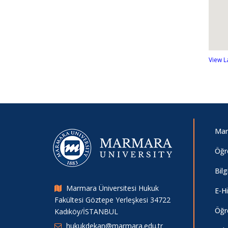
View L
Mar
Öğre
Bilg
Marmara Üniversitesi Hukuk
E-H
Fakültesi Göztepe Yerleşkesi 34722
Öğre
Kadıköy/İSTANBUL
hukukdekan@marmara.edu.tr