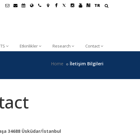
TR
TS
Etkinlikler
Research
Contact
Home
İletişim Bilgileri
tact
aşa 34688 Üsküdar/İstanbul