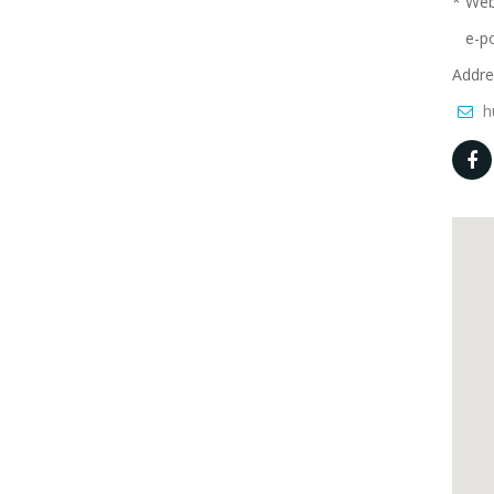
* Web 
e-po
Addre
h