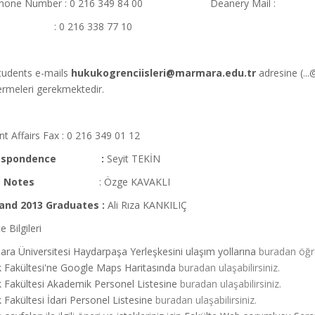
phone Number : 0 216 349 84 00 Deanery Mail :
 : 0 216 338 77 10
tudents e-mails
hukukogrenciisleri@marmara.edu.tr
adresine (...
rmeleri gerekmektedir.
t Affairs Fax : 0 216 349 01 12
respondence :
Seyit TEKİN
am Notes
: Özge KAVAKLI
and 2013 Graduates :
Ali Rıza KANKILIÇ
e Bilgileri
ra Üniversitesi Haydarpaşa Yerleşkesini ulaşım yollarına
buradan öğre
 Fakültesi'ne Google Maps Haritasında
buradan ulaşabilirsiniz.
 Fakültesi Akademik Personel Listesine
buradan ulaşabilirsiniz.
Fakültesi İdari Personel Listesine
buradan ulaşabilirsiniz.