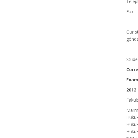
Tele
Fax
Our s
gönde
Studen
Cor
Ex
2012 
Fakült
Marma
Hukuk
Hukuk
Hukuk 