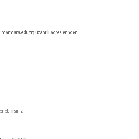
@marmara.edu.tr) uzantılı adreslerinden
nebilirsiniz.