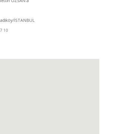
rafettin ÖZSAN'a
 Kadıköy/İSTANBUL
7 10