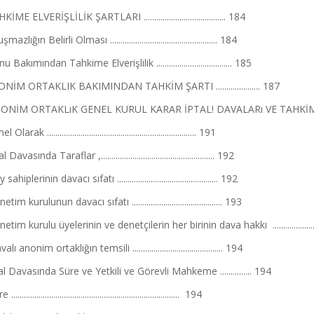
KİME ELVERİŞLİLİK ŞARTLARI ....................................... 184
azlığın Belirli Olması ................................................... 184
 Bakımından Tahkime Elverişlilik .................................... 185
ONİM ORTAKLIK BAKIMINDAN TAHKİM ŞARTI ..................... 187
NONİM ORTAKLıK GENEL KURUL KARAR İPTAL! DAVALARı VE TAHKİM ....
larak ....................................................................... 191
Davasında Taraflar ,...................................................... 192
sahiplerinin davacı sıfatı ................................................ 192
tim kurulunun davacı sıfatı ........................................... 193
etim kurulu üyelerinin ve denetçilerin her birinin dava hakkı ....................
lı anonim ortaklığın temsili ........................................... 194
al Davasında Süre ve Yetkili ve Görevli Mahkeme ............... 194
............................................................................... 194