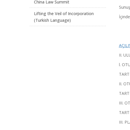
China Law Summit
Sunuş......
Lifting the Veil of Incorporation
İçindekiler
(Turkish Language)
AÇIL
II. U
l. OTURUM 
TARTIŞMAL
II. OTURUM
TARTIŞMAL
III. OTURU
TARTIŞMAL
III. PLAK