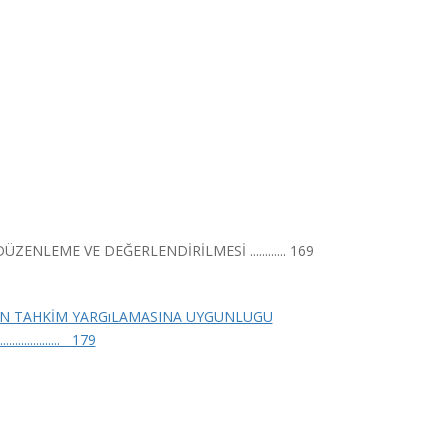
NLEME VE DEĞERLENDİRİLMESİ ............ 169
NIN TAHKİM YARGıLAMASINA UYGUNLUGU
................ 179