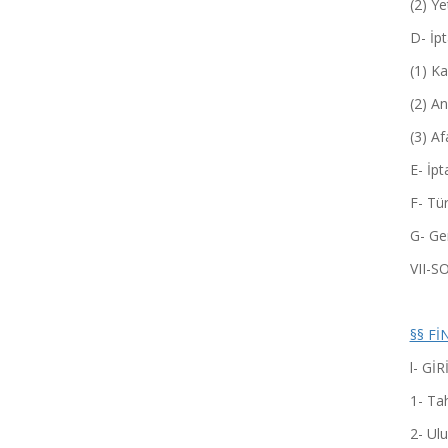
(2) Yetk
D- İptal S
(1) Kanun
(2) Ana 
(3) Afak
E- İptal
F- Türk
G- Gene
VII-SONUÇ 
§§ FİN
l- GİRİŞ ..
1- Tahk
2- Ulusl