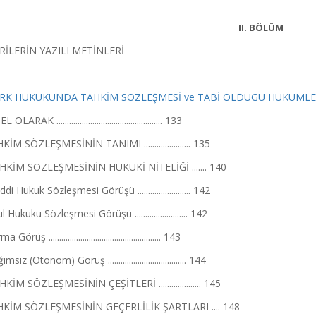
II. BÖLÜM
RİLERİN YAZILI METİNLERİ
RK HUKUKUNDA TAHKİM SÖZLEŞMESİ ve TABİ OLDUGU HÜKÜMLER (Prof. Dr.
OLARAK .................................................. 133
HKİM SÖZLEŞMESİNİN TANIMI ...................... 135
TAHKİM SÖZLEŞMESİNİN HUKUKİ NİTELİĞİ ....... 140
i Hukuk Sözleşmesi Görüşü ......................... 142
 Hukuku Sözleşmesi Görüşü ......................... 142
Görüş ..................................................... 143
msız (Otonom) Görüş ..................................... 144
HKİM SÖZLEŞMESİNİN ÇEŞİTLERİ .................... 145
HKİM SÖZLEŞMESİNİN GEÇERLİLİK ŞARTLARI .... 148