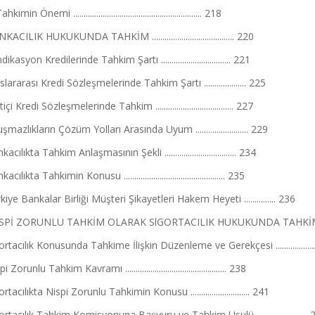
kimin Önemi ............................................................. 218
KACILIK HUKUKUNDA TAHKİM ....................................... 220
ikasyon Kredilerinde Tahkim Şartı ................................. 221
slararası Kredi Sözleşmelerinde Tahkim Şartı .................... 225
içi Kredi Sözleşmelerinde Tahkim ..................................... 227
şmazlıkların Çözüm Yolları Arasında Uyum ......................... 229
acılıkta Tahkim Anlaşmasının Şekli .................................. 234
cılıkta Tahkimin Konusu ................................................ 235
kiye Bankalar Birliği Müşteri Şikayetleri Hakem Heyeti ............... 236
NİSPİ ZORUNLU TAHKİM OLARAK SlGORTACILIK HUKUKUNDA TAHKİM .......
ortacılık Konusunda Tahkime İlişkin Düzenleme ve Gerekçesi ...................
 Zorunlu Tahkim Kavramı ................................................ 238
rtacılıkta Nispi Zorunlu Tahkimin Konusu ............................ 241
ortacılık Tahkim Komisyonuna Başvuru ve Tahkim Usulü ........................ 