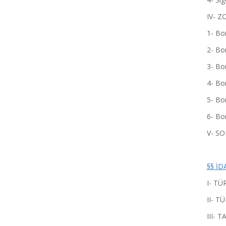
IV- Z
1- Bors
2- Bor
3- Bors
4- Bor
5- Bor
6- Bor
V- SONUÇ .
§§ İDA
I- TÜR
II- T
III- 