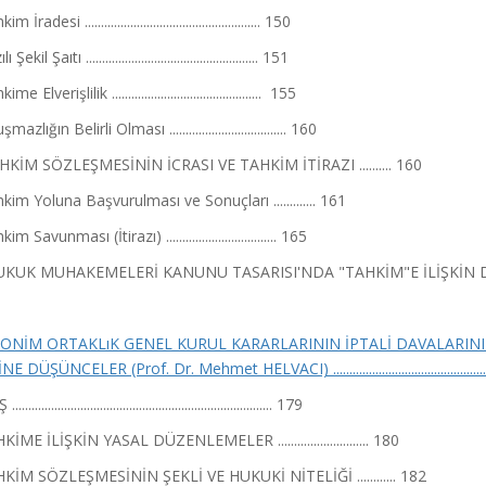
 İradesi ...................................................... 150
Şekil Şaıtı ..................................................... 151
e Elverişlilik .............................................. 155
azlığın Belirli Olması .................................... 160
AHKİM SÖZLEŞMESİNİN İCRASI VE TAHKİM İTİRAZI .......... 160
kim Yoluna Başvurulması ve Sonuçları ............. 161
m Savunması (İtirazı) .................................. 165
HUKUK MUHAKEMELERİ KANUNU TASARISI'NDA "TAHKİM"E İLİŞKİN DÜZE
NONİM ORTAKLıK GENEL KURUL KARARLARININ İPTALİ DAVALARI
 DÜŞÜNCELER (Prof. Dr. Mehmet HELVACI) ...................................................
.............................................................................. 179
HKİME İLİŞKİN YASAL DÜZENLEMELER ............................ 180
AHKİM SÖZLEŞMESİNİN ŞEKLİ VE HUKUKİ NİTELİĞİ ............ 182