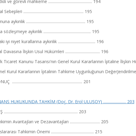
ili ve görevli mahkeme ................................................ 194
ebepleri .................................................................. 195
a aykınlık ................................................................. 195
sözleşmeye aykırılık .................................................... 195
i iyi niyet kurallarına aykırılık ......................................... 196
 Davasına İlişkin Usul Hükümleri ...................................... 196
 Ticaret Kanunu Tasarısı'nın Genel Kurul Kararlarının İptaline İlişkin Hükümleri .
l Kurul Kararlarının İptalinin Tahkime Uygunluğunun DeğerJendirilmesi ............
............................................................................. 201
ANS HUKUKUNDA TAHKİM (Doç. Dr. Erol ULUSOY) ......................... 203
............................................................................... 203
imin Avantajları ve Dezavantajları ................................. 205
ararası Tahkimin Önemi ............................................... 215