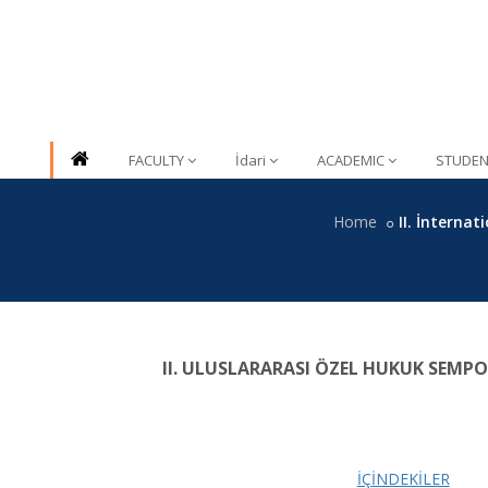
FACULTY
İdari
ACADEMIC
STUDEN
Home
II. İntern
II. ULUSLARARASI ÖZEL HUKUK SEM
İÇİNDEKİLER