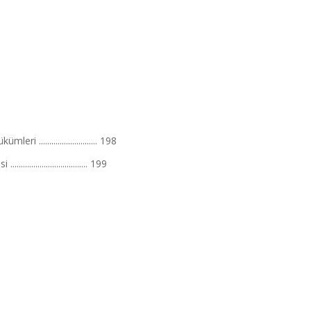
........................... 198
......................... 199