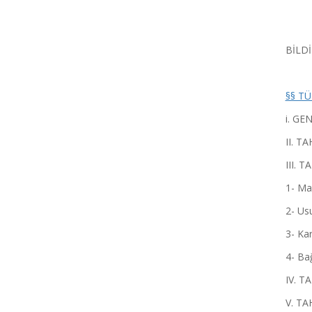
BİLDİ
§§ TÜ
i. GENEL 
II. TA
III. 
1- Madd
2- Usul
3- Karma 
4- Bağı
IV. TA
V. TA