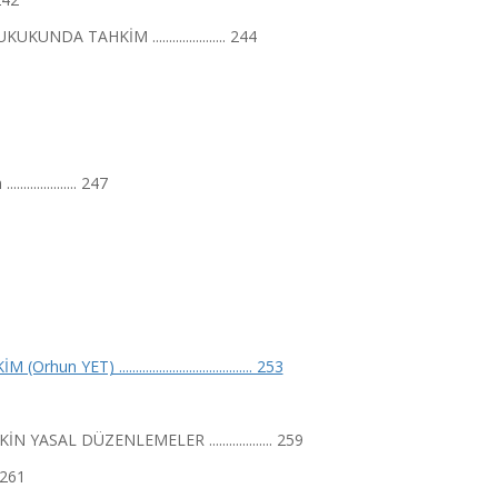
 TAHKİM ...................... 244
............. 247
...................................... 253
AL DÜZENLEMELER ................... 259
 261