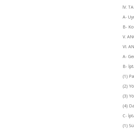
lV. TAH
A- Uyuşm
B- Konu
V. AN
VI. A
A- Genel O
B- İptal 
(1) Pay 
(2) Yöne
(3) Yön
(4) Dava
C- İpt
(1) Süre .