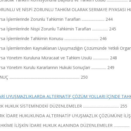
ORUNLU VE NİSPİ ZORUNLU TAHKİM OLARAK SERMAYE PIYASASI HUKUKUNDA
a İşlemlerinde Zorunlu Tahkimin Tarafları .......................... 244
sa İşlemlerinde Nispi Zorunlu Tahkimin Tarafları .................. 245
a İşlemlerinde Tahkimin Konusu ....................................... 246
sa İşlemlerinden Kaynaklanan Uyuşmazlığın Çözümünde Yetkili Organ ........
sa Yönetim Kuruluna Müracaat ve Tahkim Usulü .................. 248
sa Yönetim Kurulu Kararlarının Hukuki Sonuçları ................. 249
............................................................................... 250
Rİ UYUŞMAZLIKLARDA ALTERNATİF ÇÖZÜM YOLLARI İÇİNDE TAHKİM (Orhun YET) ..
K HUKUK SİSTEMİNDEKİ DÜZENLEMELER ......................................... 255
ÜRK İDARE HUKUKUNDA ALTERNATİF UYUŞMAZLIK ÇÖZÜMÜNE İLİŞKİN YAS
TAHKİME İLİŞKİN İDARE HUKUK ALANINDA DÜZENLEMELER ..................