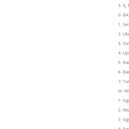
3- İç Tah
II- BAN
1- Send
2- Ulu
3- Yurt
4- Uyu
5- Bank
6- Banka
7- Tür
III- 
1- Sig
2- Nispi
3- Sigo
4- Sig