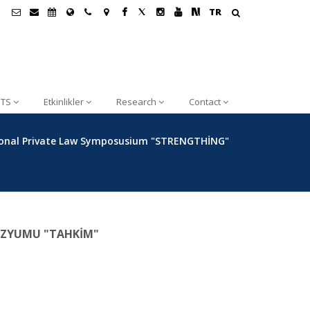
TR
TS
Etkinlikler
Research
Contact
ational Private Law Symposusium "STRENGTHİNG"
POZYUMU "TAHKİM"