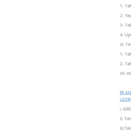
1- Tahkim
2- Yazılı 
3- Tahkim
4- Uyuşm
VI. T
1- Tah
2- Tahki
VII. 
§§ A
ÜZERİNE
i. GİRİŞ ..
II. TA
III.T