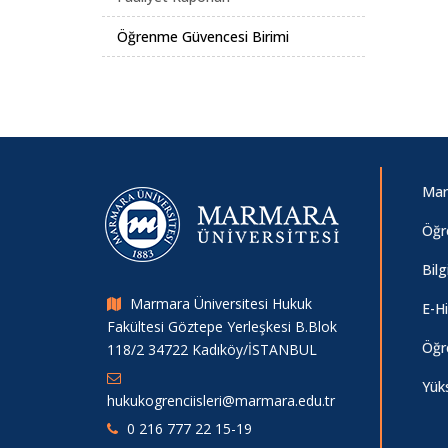
Öğrenme Güvencesi Birimi
Mar
Öğre
Bilg
Marmara Üniversitesi Hukuk
E-H
Fakültesi Göztepe Yerleşkesi B.Blok
Öğre
118/2 34722 Kadıköy/İSTANBUL
Yük
hukukogrenciisleri@marmara.edu.tr
0 216 777 22 15-19