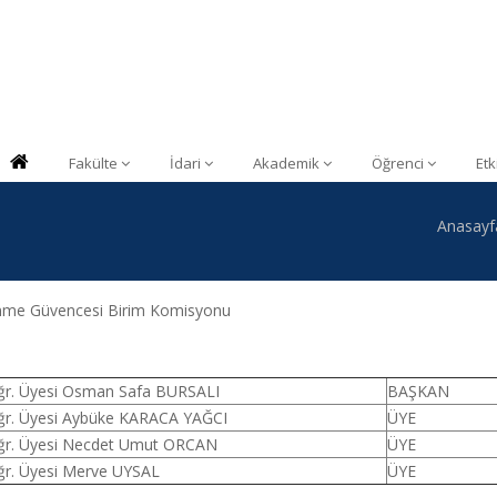
Fakülte
İdari
Akademik
Öğrenci
Etk
Anasayf
me Güvencesi Birim Komisyonu
ğr. Üyesi Osman Safa BURSALI
BAŞKAN
ğr. Üyesi Aybüke KARACA YAĞCI
ÜYE
ğr. Üyesi Necdet Umut ORCAN
ÜYE
ğr. Üyesi Merve UYSAL
ÜYE