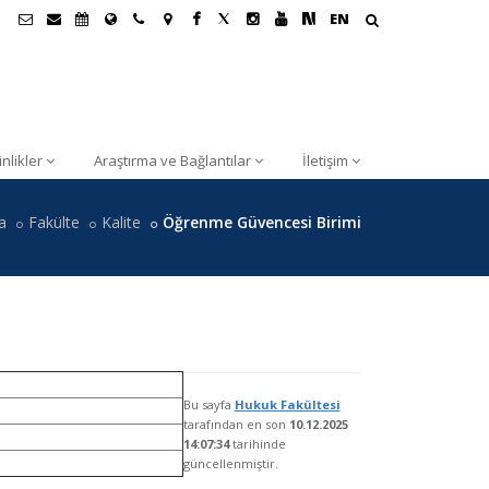
EN
inlikler
Araştırma ve Bağlantılar
İletişim
a
Fakülte
Kalite
Öğrenme Güvencesi Birimi
Bu sayfa
Hukuk Fakültesi
tarafından en son
10.12.2025
14:07:34
tarihinde
güncellenmiştir.