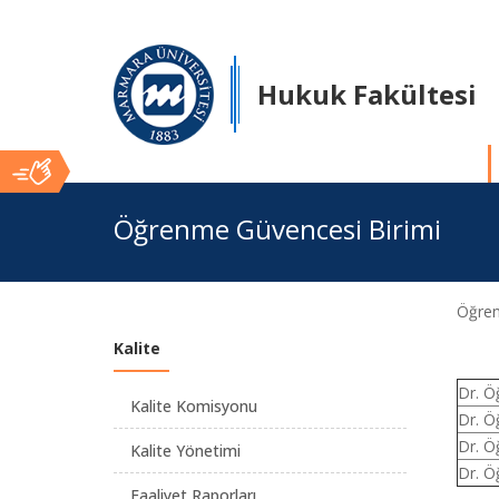
Hukuk Fakültesi
Ana
Öğrenme Güvencesi Birimi
İçerik
Öğren
Kalite
Dr. Ö
Kalite Komisyonu
Dr. Ö
Dr. Ö
Kalite Yönetimi
Dr. Ö
Faaliyet Raporları