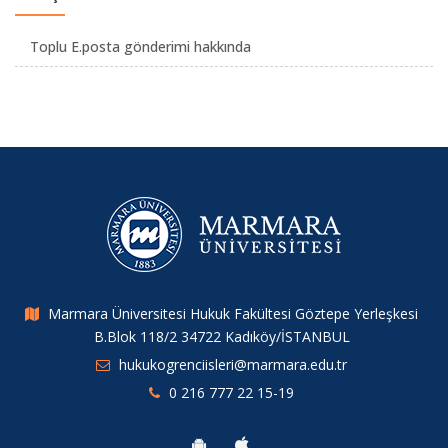
Toplu E.posta gönderimi hakkında
Marmara Üniversitesi Hukuk Fakültesi Göztepe Yerleşkesi
B.Blok 118/2 34722 Kadıköy/İSTANBUL
hukukogrenciisleri@marmara.edu.tr
0 216 777 22 15-19